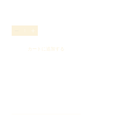
通
セ
 ￥100 
￥95
常
ー
価
ル
数量
*
格
価
格
カートに追加する
商品の詳細を入力してくださ
い。あなたの商品の特徴やお
すすめのポイントをわかりや
すく説明しましょう。
商品情報
商品の詳細を入力してください。サイ
返品・返金ポリシー
ズ、素材、取扱説明に加え、商品の特