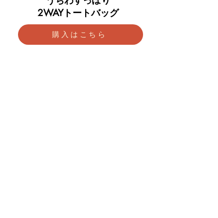
うちわすっぽり
2WAYトートバッグ
購入はこちら
毎日持ちたい
​アクスタケース
購入はこちら